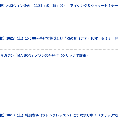
校】ハロウィン企画！10/31（水）15：00～、アイシング＆クッキーセミナ
〉
校】10/27（土）15：00～手軽で美味しい「酒の肴（アテ）10種」セミナー
イフマガジン「MAISON」メゾン30号発行〈クリックで詳細〉
校】10/13（土）特別専科《フレンチレッスン》ご予約承り中！〈クリック