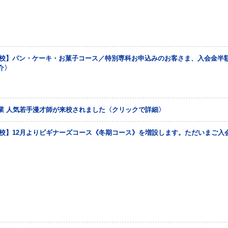
丹校】パン・ケーキ・お菓子コース／特別専科お申込みのお客さま、入会金半
介〉
業 人気若手漫才師が来校されました〈クリックで詳細〉
丹校】12月よりビギナーズコース《冬期コース》を増設します。ただいまご入