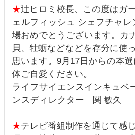
★
辻󠄀ヒロミ校長、この度は
ェルフィッシュ シェフチャレ
場おめでとうございます。カ
貝、牡蛎などなどを存分に使
思います。9月17日からの本
体ご自愛ください。
ライフサイエンスインキュベ
ンスディレクター 関 敏久
★
テレビ番組制作を通じて感じ