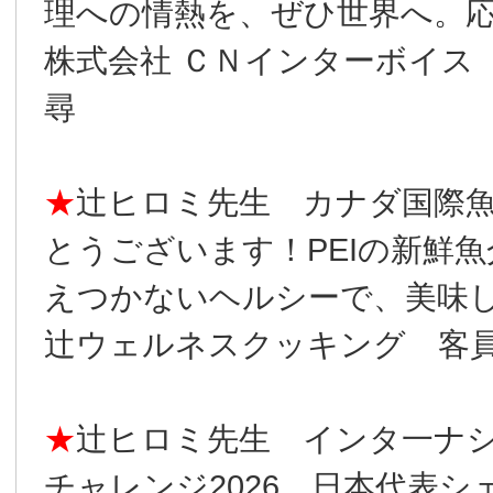
理への情熱を、ぜひ世界へ。
株式会社 ＣＮインターボイス
尋
★
辻󠄀ヒロミ先生 カナダ国
とうございます！PEIの新鮮
えつかないヘルシーで、美味
辻󠄀ウェルネスクッキング 客
★
辻󠄀ヒロミ先生 インタ一
チャレンジ2026 日本代表