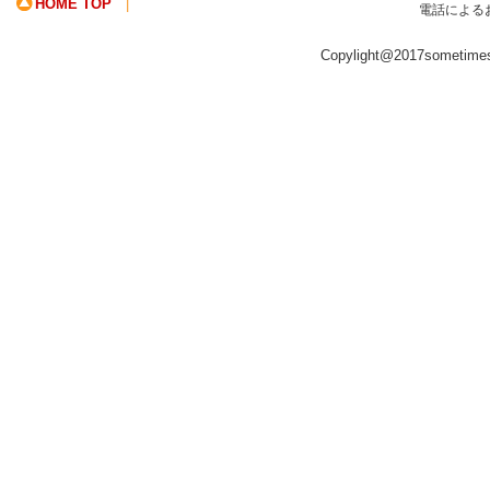
HOME TOP
|
電話による
Copylight@2017sometime