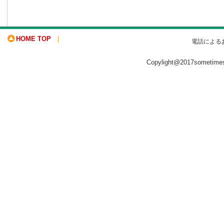
HOME TOP
|
電話による
Copylight@2017sometime