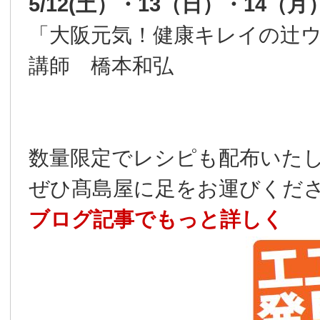
5/12(土）・13（日）・14（
「大阪元気！健康キレイの辻
講師 橋本和弘
数量限定でレシピも配布いた
ぜひ髙島屋に足をお運びくだ
ブログ記事でもっと詳しく